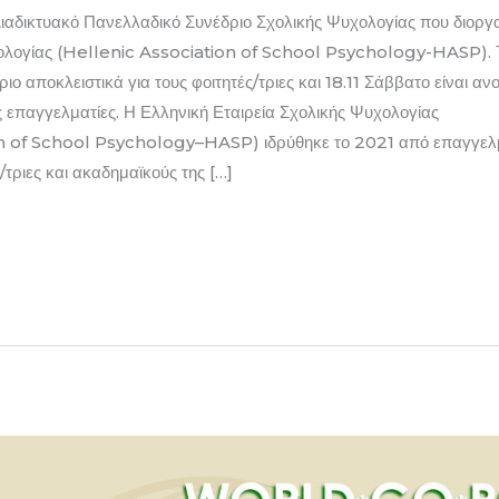
ιαδικτυακό Πανελλαδικό Συνέδριο Σχολικής Ψυχολογίας που διοργ
χολογίας (Hellenic Association of School Psychology-HASP). Τ
άριο αποκλειστικά για τους φοιτητές/τριες και 18.11 Σάββατο είναι αν
ς επαγγελματίες. Η Ελληνική Εταιρεία Σχολικής Ψυχολογίας
n of School Psychology–HASP) ιδρύθηκε το 2021 από επαγγελμ
τριες και ακαδημαϊκούς της […]
D