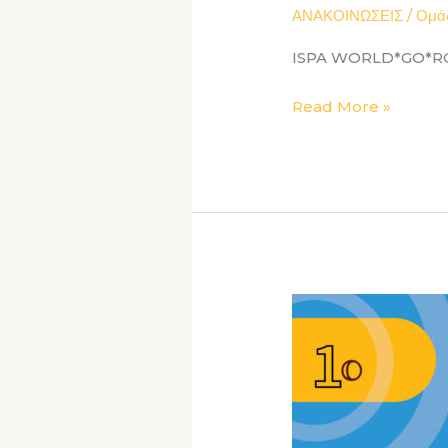
ΑΝΑΚΟΙΝΩΣΕΙΣ
/
Ομά
ISPA WORLD*GO*ROU
Read More »
1ο
Πανελλαδικό
Συνέδριο
Σχολικής
Ψυχολογίας
–