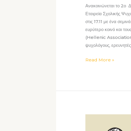
Ανακοινώνεται το 2ο Δ
Εταιρεία Σχολικής Ψυ
στις 17.11 με ένα σεμιν
ευρύτερο κοινό και του
(Hellenic Associatio
ψυχολόγους, ερευνητές/
Read More »
ISPA
WORLD*GO*ROUN