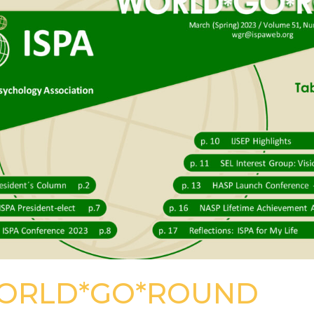
WORLD*GO*ROUND