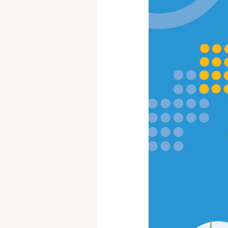
«Η
Επαγγελματική
Ταυτότητα,
ο
Ρόλος
και
το
Μέλλον
του
Σχολικού
Ψυχολόγου
στην
Ελλάδα
Σήμερα»