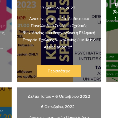
I
17 Οκτωβρίου, 2023
(S
Ανακοινώνεται το 2ο Διαδικτυακό
1
υμε
Πανελλαδικό Συνέδριο Σχολικής
τις
Ψυχολογίας που διοργανώνει η Ελληνική
Εταιρεία Σχολικής Ψυχολογίας (Hellenic
ή…
Association of…
Περισσότερα
ς
Δελτίο Τύπου – 6 Οκτωβρίου 2022
6 Οκτωβρίου, 2022
ου
Ανακοινώνεται το 1ο Πανελλαδικό
α