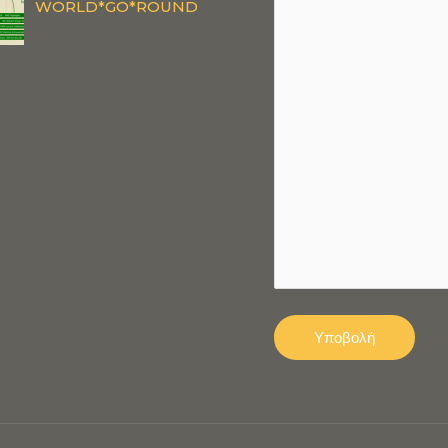
WORLD*GO*ROUND