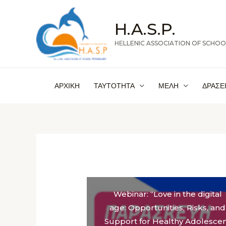
Μετάβαση
στο
H.A.S.P.
περιεχόμενο
ΗΕLLENIC ASSOCIATION OF SCHO
ΑΡΧΙΚΗ
ΤΑΥΤΟΤΗΤΑ
ΜΕΛΗ
ΔΡΑΣΕ
Webinar: “Love in the digital
age: Opportunities, Risks, and
Support for Healthy Adolesce