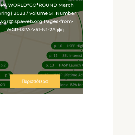
SPA WORLD*GO*ROUND March
pring) 2023 / Volume 51, Number
 wgr@ispaweb.org Pages-from-
WGR-ISPA-V51-N1-2Λήψη
Περισσότερα